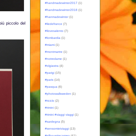
#handmadewinter2017
(1)
#handmadewinter2018
(1)
#hanmadewinter
(1)
più piccolo del
#iledefrance
(7)
#ilovesalento
(7)
#lombardia
(1)
#miami
(1)
#montmartre
(1)
#notredame
(1)
#olgiastra
(4)
#parigi
(15)
#paris
(14)
#pasqua
(6)
#photowallsweden
(1)
#riciclo
(2)
#rimini
(1)
#rimini #viaggi viaggi
(1)
#sardegna
(5)
#sensomieiviaggi
(13)
#silhouettecameo
(41)