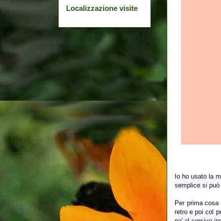
Localizzazione visite
Io ho usato la m
semplice si può
Per prima cosa h
retro e poi col 
po' al corsivo in