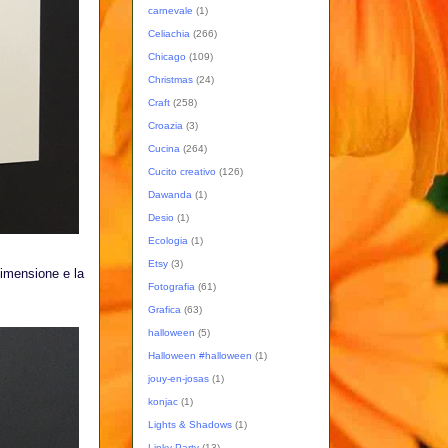
carnevale
(1)
Celiachia
(266)
Chicago
(109)
Christmas
(24)
Craft
(258)
Croazia
(3)
Cucina
(264)
Cucito creativo
(126)
Dawanda
(1)
Desio
(1)
Ecologia
(1)
Etsy
(3)
dimensione e la
Fotografia
(61)
Grafica
(63)
halloween
(5)
Halloween #halloween
(1)
jouy-en-josas
(1)
konjac
(1)
Lights & Shadows
(1)
Linky Party
(13)