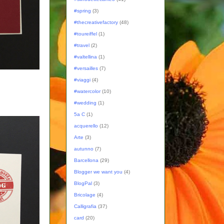
#spring
(3)
#thecreativefactory
(48)
#toureiffel
(1)
#travel
(2)
#valtellina
(1)
#versailles
(7)
#viaggi
(4)
#watercolor
(10)
#wedding
(1)
5a C
(1)
acquerello
(12)
Arte
(3)
autunno
(7)
Barcellona
(29)
Blogger we want you
(4)
BlogPal
(3)
Bricolage
(4)
Calligrafia
(37)
card
(20)