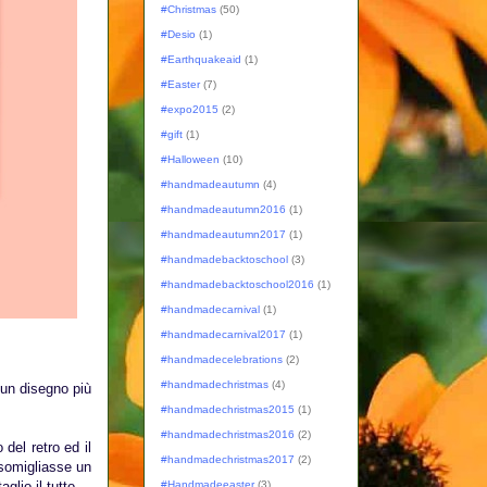
#Christmas
(50)
#Desio
(1)
#Earthquakeaid
(1)
#Easter
(7)
#expo2015
(2)
#gift
(1)
#Halloween
(10)
#handmadeautumn
(4)
#handmadeautumn2016
(1)
#handmadeautumn2017
(1)
#handmadebacktoschool
(3)
#handmadebacktoschool2016
(1)
#handmadecarnival
(1)
#handmadecarnival2017
(1)
#handmadecelebrations
(2)
#handmadechristmas
(4)
 un disegno più
#handmadechristmas2015
(1)
#handmadechristmas2016
(2)
del retro ed il
#handmadechristmas2017
(2)
ssomigliasse un
glio il tutto.
#Handmadeeaster
(3)