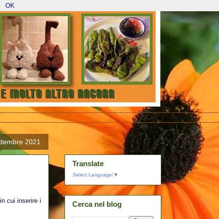
OK
ettembre 2021
Translate
Select Language
▼
 cui inserire i
Cerca nel blog