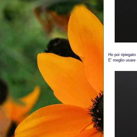
Ho poi ripiegato 
E' meglio usare 