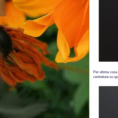
Per ultima cosa 
centratura su que