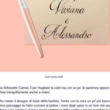
Card porta soldi
ia Silhouette Cameo 3 per ritagliare la card ma con un po' di pazienza oppure
 fare tranquillamente anche a mano.
o creato il disegno di base della bustina, fronte con la rosa un po' più basso 
primo passaggio ho fatto scrivere al plotter i nomi degli sposi in un font che a
glese e mi servisse di base per la centratura della scritta e poi ho mandato in ta