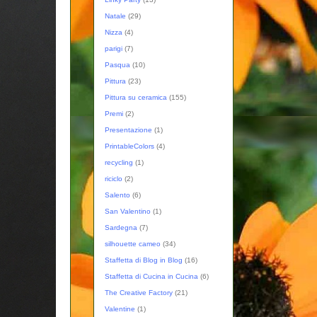
Natale
(29)
Nizza
(4)
parigi
(7)
Pasqua
(10)
Pittura
(23)
Pittura su ceramica
(155)
Premi
(2)
Presentazione
(1)
PrintableColors
(4)
recycling
(1)
riciclo
(2)
Salento
(6)
San Valentino
(1)
Sardegna
(7)
silhouette cameo
(34)
Staffetta di Blog in Blog
(16)
Staffetta di Cucina in Cucina
(6)
The Creative Factory
(21)
Valentine
(1)