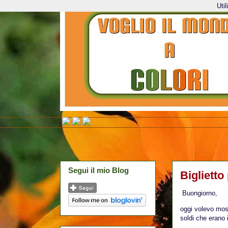
Uti
Segui il mio Blog
Biglietto
Buongiorno,
oggi volevo most
soldi che erano i