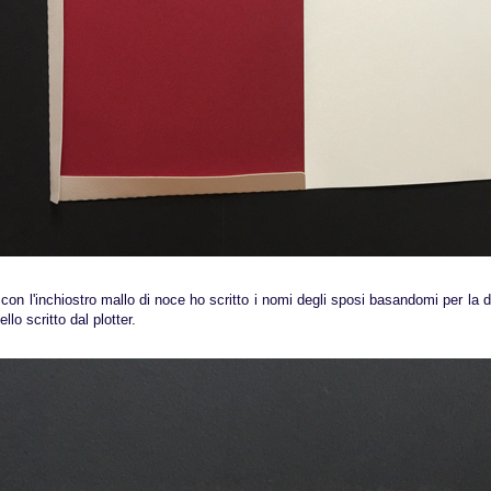
con l'inchiostro mallo di noce ho scritto i nomi degli sposi basandomi per la 
llo scritto dal plotter.