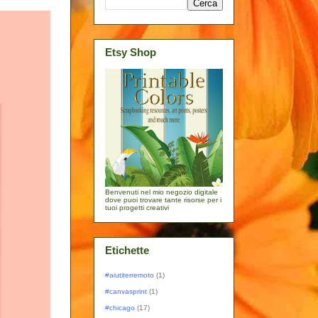
Etsy Shop
Benvenuti nel mio negozio digitale
dove puoi trovare tante risorse per i
tuoi progetti creativi
Etichette
#aiutiterremoto
(1)
#canvasprint
(1)
#chicago
(17)