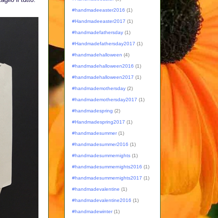
#handmadeeaster2016
(1)
#Handmadeeaster2017
(1)
#handmadefathersday
(1)
#Handmadefathersday2017
(1)
#handmadehalloween
(4)
#handmadehalloween2016
(1)
#handmadehalloween2017
(1)
#handmademothersday
(2)
#handmademothersday2017
(1)
#handmadespring
(2)
#Handmadespring2017
(1)
#handmadesummer
(1)
#handmadesummer2016
(1)
#handmadesummernights
(1)
#handmadesummernights2016
(1)
#handmadesummernights2017
(1)
#handmadevalentine
(1)
#handmadevalentine2016
(1)
#handmadewinter
(1)