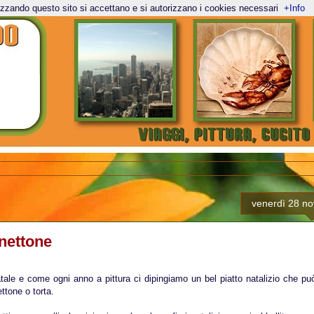
lizzando questo sito si accettano e si autorizzano i cookies necessari
+Info
venerdì 28 n
anettone
atale e come ogni anno a pittura ci dipingiamo un bel piatto natalizio che p
ttone o torta.