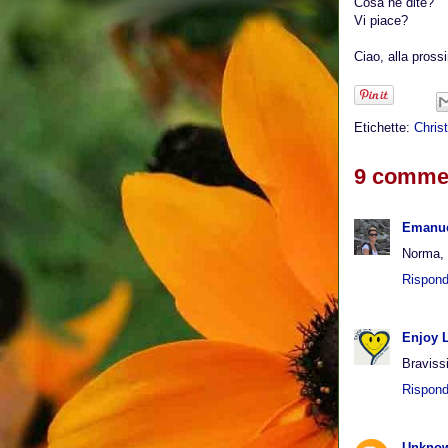
Cosa ne dite?
Vi piace?
Ciao, alla pross
Etichette:
Chris
9 commen
Emanuel
Norma, 
Rispond
Enjoy L
Bravissi
Rispond
Unkno