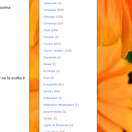
carnevale
(1)
vissima
Celiachia
(266)
Chicago
(109)
Christmas
(24)
Craft
(258)
Croazia
(3)
Cucina
(264)
Cucito creativo
(126)
Dawanda
(1)
Desio
(1)
Ecologia
(1)
e se la scelta è
Etsy
(3)
Fotografia
(61)
Grafica
(63)
halloween
(5)
Halloween #halloween
(1)
jouy-en-josas
(1)
konjac
(1)
Lights & Shadows
(1)
Linky Party
(13)