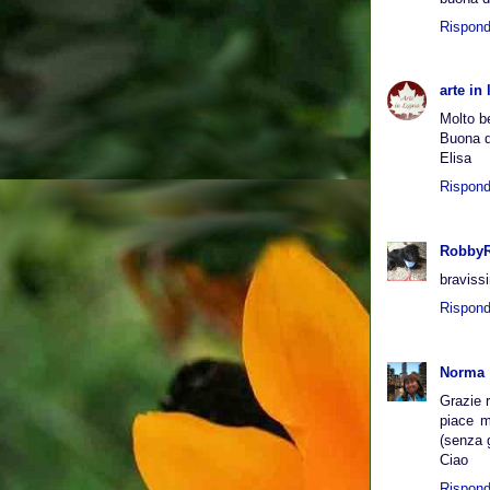
Rispond
arte in
Molto be
Buona 
Elisa
Rispond
Robby
braviss
Rispond
Norma
Grazie 
piace m
(senza g
Ciao
Rispond