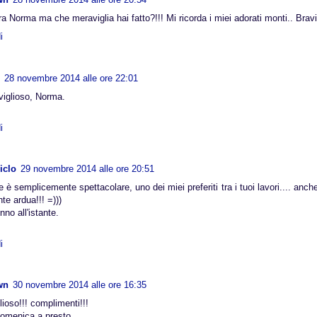
a Norma ma che meraviglia hai fatto?!!! Mi ricorda i miei adorati monti.. Bra
i
28 novembre 2014 alle ore 22:01
viglioso, Norma.
i
iclo
29 novembre 2014 alle ore 20:51
 è semplicemente spettacolare, uno dei miei preferiti tra i tuoi lavori.... anch
te ardua!!! =)))
nno all'istante.
i
wn
30 novembre 2014 alle ore 16:35
ioso!!! complimenti!!!
omenica a presto