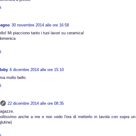
i
 legno
30 novembre 2014 alle ore 16:58
llo! Mi piacciono tanto i tuoi lavori su ceramica!
domenica
i
Roby
6 dicembre 2014 alle ore 15:10
ima molto bello.
i
22 dicembre 2014 alle ore 08:35
ragazze,
oltissimo anche a me e non vedo l'ora di metterlo in tavola con sopra un
lutine)
i