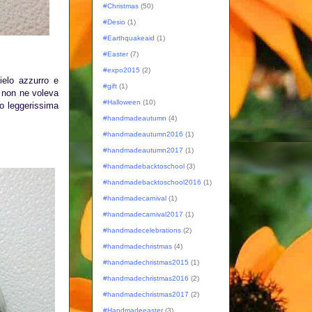
#Christmas
(50)
#Desio
(1)
#Earthquakeaid
(1)
#Easter
(7)
#expo2015
(2)
ielo azzurro e
#gift
(1)
e non ne voleva
#Halloween
(10)
no leggerissima
#handmadeautumn
(4)
#handmadeautumn2016
(1)
#handmadeautumn2017
(1)
#handmadebacktoschool
(3)
#handmadebacktoschool2016
(1)
#handmadecarnival
(1)
#handmadecarnival2017
(1)
#handmadecelebrations
(2)
#handmadechristmas
(4)
#handmadechristmas2015
(1)
#handmadechristmas2016
(2)
#handmadechristmas2017
(2)
#Handmadeeaster
(3)