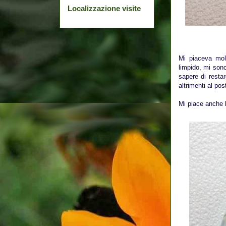
Localizzazione visite
Mi piaceva mol
limpido, mi sono
sapere di restar
altrimenti al post
Mi piace anche l