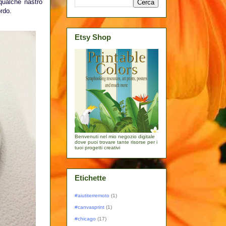
 qualche nastro
rdo.
Etsy Shop
Benvenuti nel mio negozio digitale
dove puoi trovare tante risorse per i
tuoi progetti creativi
Etichette
#aiutiterremoto
(1)
#canvasprint
(1)
#chicago
(17)