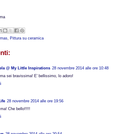
ima
tmas
,
Pittura su ceramica
ti:
a @ My Little Inspirations
28 novembre 2014 alle ore 10:48
ma sei bravissima! E' bellissimo, lo adoro!
i
ife
28 novembre 2014 alle ore 19:56
ma! Che bello!!!!!
i
wn
28 novembre 2014 alle ore 20:54