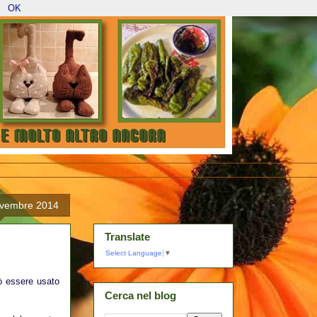
OK
ovembre 2014
Translate
Select Language
▼
uò essere usato
Cerca nel blog