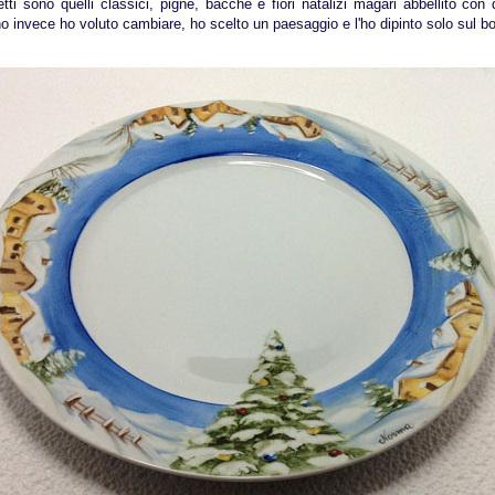
etti sono quelli classici, pigne, bacche e fiori natalizi magari abbellito con
o invece ho voluto cambiare, ho scelto un paesaggio e l'ho dipinto solo sul bo