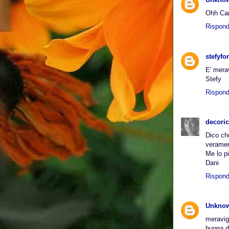
Ohh Car
Rispond
stefyfor
E' mera
Stefy
Rispond
decoric
Dico che
veramen
Me lo pi
Dani
Rispond
Unkno
meravigl
buona d