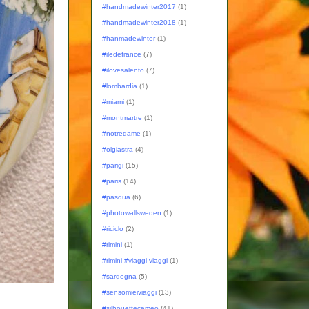
#handmadewinter2017
(1)
#handmadewinter2018
(1)
#hanmadewinter
(1)
#iledefrance
(7)
#ilovesalento
(7)
#lombardia
(1)
#miami
(1)
#montmartre
(1)
#notredame
(1)
#olgiastra
(4)
#parigi
(15)
#paris
(14)
#pasqua
(6)
#photowallsweden
(1)
#riciclo
(2)
#rimini
(1)
#rimini #viaggi viaggi
(1)
#sardegna
(5)
#sensomieiviaggi
(13)
#silhouettecameo
(41)