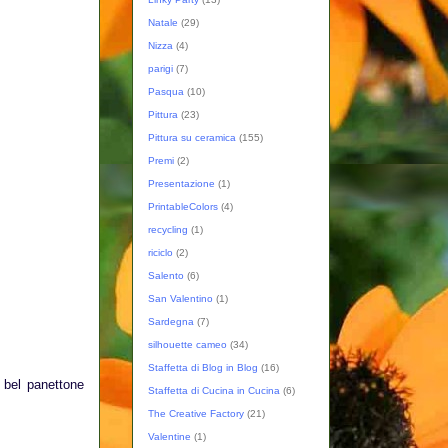
Natale
(29)
Nizza
(4)
parigi
(7)
Pasqua
(10)
Pittura
(23)
Pittura su ceramica
(155)
Premi
(2)
Presentazione
(1)
PrintableColors
(4)
recycling
(1)
riciclo
(2)
Salento
(6)
San Valentino
(1)
Sardegna
(7)
silhouette cameo
(34)
Staffetta di Blog in Blog
(16)
 bel panettone
Staffetta di Cucina in Cucina
(6)
The Creative Factory
(21)
Valentine
(1)