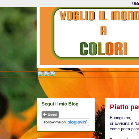
Uti
Segui il mio Blog
Piatto p
Buongiorno,
si avvicina il N
come porta pane