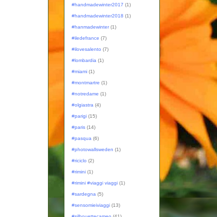
#handmadewinter2017
(1)
#handmadewinter2018
(1)
#hanmadewinter
(1)
#iledefrance
(7)
#ilovesalento
(7)
#lombardia
(1)
#miami
(1)
#montmartre
(1)
#notredame
(1)
#olgiastra
(4)
#parigi
(15)
#paris
(14)
#pasqua
(6)
#photowallsweden
(1)
#riciclo
(2)
#rimini
(1)
#rimini #viaggi viaggi
(1)
#sardegna
(5)
#sensomieiviaggi
(13)
#silhouettecameo
(41)