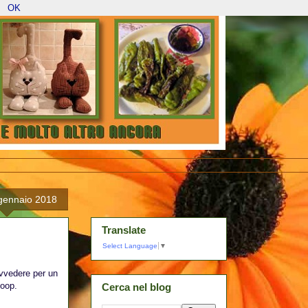
OK
gennaio 2018
Translate
Select Language
▼
avvedere per un
loop.
Cerca nel blog