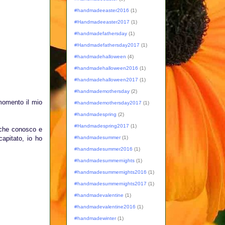
#handmadeeaster2016
(1)
#Handmadeeaster2017
(1)
#handmadefathersday
(1)
#Handmadefathersday2017
(1)
#handmadehalloween
(4)
#handmadehalloween2016
(1)
#handmadehalloween2017
(1)
#handmademothersday
(2)
 momento il mio
#handmademothersday2017
(1)
#handmadespring
(2)
#Handmadespring2017
(1)
 che conosco e
apitato, io ho
#handmadesummer
(1)
#handmadesummer2016
(1)
#handmadesummernights
(1)
#handmadesummernights2016
(1)
#handmadesummernights2017
(1)
#handmadevalentine
(1)
#handmadevalentine2016
(1)
#handmadewinter
(1)