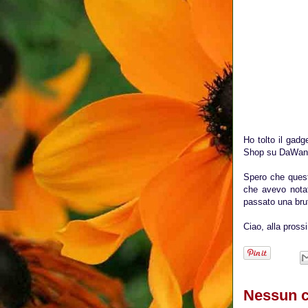
Ho tolto il gadg
Shop su DaWanda
Spero che quest
che avevo notat
passato una brut
Ciao, alla pross
Nessun 