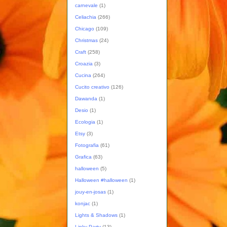
carnevale
(1)
Celiachia
(266)
Chicago
(109)
Christmas
(24)
Craft
(258)
Croazia
(3)
Cucina
(264)
Cucito creativo
(126)
Dawanda
(1)
Desio
(1)
Ecologia
(1)
Etsy
(3)
Fotografia
(61)
Grafica
(63)
halloween
(5)
Halloween #halloween
(1)
jouy-en-josas
(1)
konjac
(1)
Lights & Shadows
(1)
Linky Party
(13)