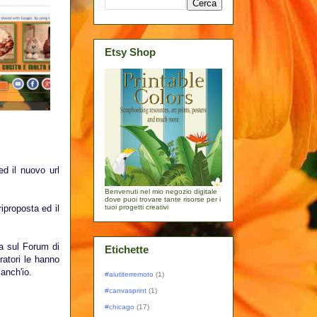
Etsy Shop
ed il nuovo url
Benvenuti nel mio negozio digitale
dove puoi trovare tante risorse per i
iproposta ed il
tuoi progetti creativi
ta sul Forum di
Etichette
atori le hanno
anch'io.
#aiutiterremoto
(1)
#canvasprint
(1)
#chicago
(17)