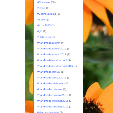
#Christmas
(50)
#Desio
(1)
#Earthquakeaid
(1)
#Easter
(7)
#expo2015
(2)
#gift
(1)
#Halloween
(10)
#handmadeautumn
(4)
#handmadeautumn2016
(1)
#handmadeautumn2017
(1)
#handmadebacktoschool
(3)
#handmadebacktoschool2016
(1)
#handmadecarnival
(1)
#handmadecarnival2017
(1)
#handmadecelebrations
(2)
#handmadechristmas
(4)
#handmadechristmas2015
(1)
#handmadechristmas2016
(2)
#handmadechristmas2017
(2)
#Handmadeeaster
(3)