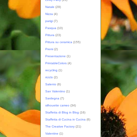
Natale
(29)
Nizza
(4)
parigi
(7)
Pasqua
(10)
Pittura
(23)
Pittura su ceramica
(155)
Premi
(2)
Presentazione
(1)
PrintableColors
(4)
recycling
(1)
riciclo
(2)
Salento
(6)
San Valentino
(1)
Sardegna
(7)
silhouette cameo
(34)
Staffetta di Blog in Blog
(16)
Staffetta di Cucina in Cucina
(6)
The Creative Factory
(21)
Valentine
(1)