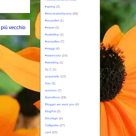
#spring
(3)
#thecreativefactory
(48)
#toureiffel
(1)
 più vecchio
#travel
(2)
#valtellina
(1)
#versailles
(7)
#viaggi
(4)
#watercolor
(10)
#wedding
(1)
5a C
(1)
acquerello
(12)
Arte
(3)
autunno
(7)
Barcellona
(29)
Blogger we want you
(4)
BlogPal
(3)
Bricolage
(4)
Calligrafia
(37)
card
(20)