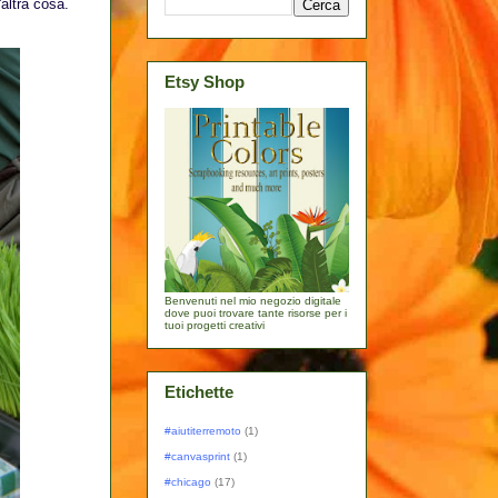
altra cosa.
Etsy Shop
Benvenuti nel mio negozio digitale
dove puoi trovare tante risorse per i
tuoi progetti creativi
Etichette
#aiutiterremoto
(1)
#canvasprint
(1)
#chicago
(17)