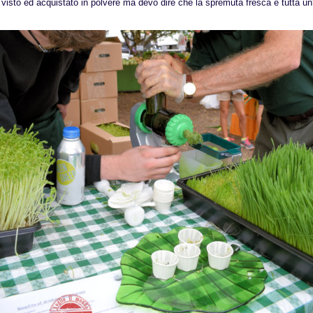
 visto ed acquistato in polvere ma devo dire che la spremuta fresca è tutta un'