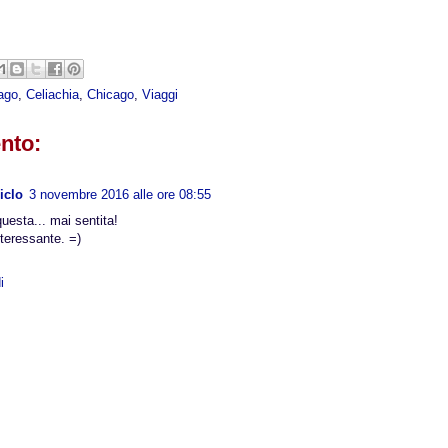
ago
,
Celiachia
,
Chicago
,
Viaggi
nto:
iclo
3 novembre 2016 alle ore 08:55
uesta... mai sentita!
nteressante. =)
i