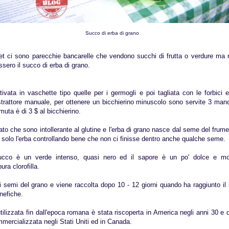
Succo di erba di grano
t ci sono parecchie bancarelle che vendono succhi di frutta o verdure ma
sero il succo di erba di grano.
tivata in vaschette tipo quelle per i germogli e poi tagliata con le forbici 
trattore manuale, per ottenere un bicchierino minuscolo sono servite 3 manci
muta è di 3 $ al bicchierino.
to che sono intollerante al glutine e l'erba di grano nasce dal seme del frume
re solo l'erba controllando bene che non ci finisse dentro anche qualche seme.
succo è un verde intenso, quasi nero ed il sapore è un po' dolce e mo
ra clorofilla.
i semi del grano e viene raccolta dopo 10 - 12 giorni quando ha raggiunto i
nefiche.
ilizzata fin dall'epoca romana è stata riscoperta in America negli anni 30 e d
mercializzata negli Stati Uniti ed in Canada.