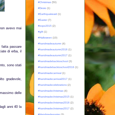
#Christmas
(50)
#Desio
(1)
#Earthquakeaid
(1)
#Easter
(7)
#expo2015
(2)
 non avevo mai
#gift
(1)
#Halloween
(10)
#handmadeautumn
(4)
e fatta passare
#handmadeautumn2016
(1)
ate di erba, il
#handmadeautumn2017
(1)
#handmadebacktoschool
(3)
nto, sono stati
#handmadebacktoschool2016
(1)
#handmadecarnival
(1)
lto gradevole,
#handmadecarnival2017
(1)
#handmadecelebrations
(2)
#handmadechristmas
(4)
l massimo delle
#handmadechristmas2015
(1)
#handmadechristmas2016
(2)
agli anni 40 la
#handmadechristmas2017
(2)
#Handmadeeaster
(3)