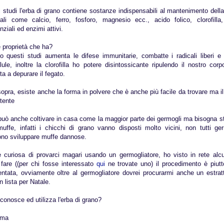
 studi l'erba di grano contiene sostanze indispensabili al mantenimento dell
ali come calcio, ferro, fosforo, magnesio ecc., acido folico, clorofilla, 
ziali ed enzimi attivi.
 proprietà che ha?
questi studi aumenta le difese immunitarie, combatte i radicali liberi e 
lule, inoltre la clorofilla ho potere disintossicante ripulendo il nostro co
ta a depurare il fegato.
opra, esiste anche la forma in polvere che è anche più facile da trovare ma 
otente
uò anche coltivare in casa come la maggior parte dei germogli ma bisogna sta
uffe, infatti i chicchi di grano vanno disposti molto vicini, non tutti ge
no sviluppare muffe dannose.
curiosa di provarci magari usando un germogliatore, ho visto in rete alcun
are ((per chi fosse interessato
qui
ne trovate uno) il procedimento è piut
ntata, ovviamente oltre al germogliatore dovrei procurarmi anche un estratt
n lista per Natale.
conosce ed utilizza l'erba di grano?
ima