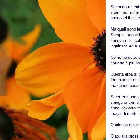
Secondo recenti
vitamine, miner
aminoacidi essen
Ma quali sono le
Sempre secondo 
rinnovare le cel
inquinanti ed aiu
Come ho detto s
estratto è più p
Questa erba si p
formazione di m
marcendo posso
Sarei comunque 
spiegano come f
sono davvero te
magari li metto i
Qualcuno di voi 
Ciao, alla pross