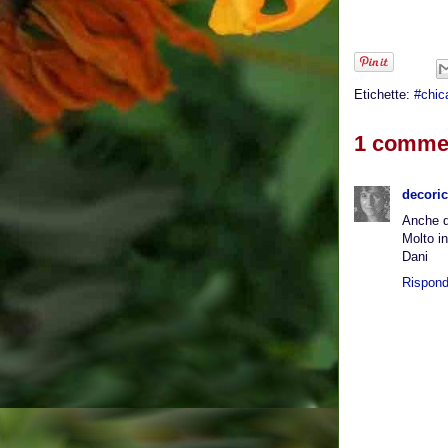
Etichette:
#chic
1 comme
decoric
Anche q
Molto i
Dani
Rispond