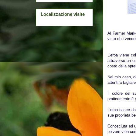
Localizzazione visite
Al Farmer Marke
visto che vendes
L'erba viene col
attraverso un es
costo della spre
Nel mio caso, da
attenti a taglia
Il colore del 
praticamente è pu
L'erba nasce da
sue proprietà be
Conosciuta ed ut
polvere vien com