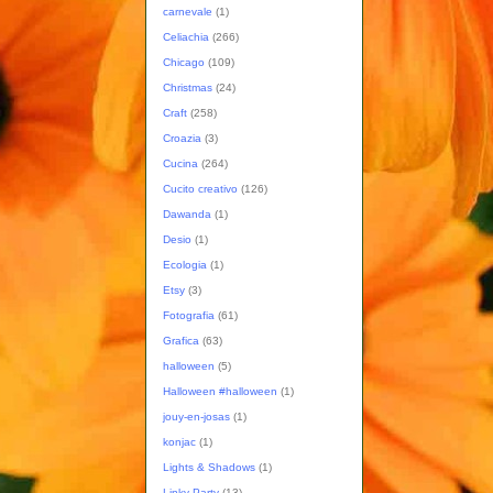
carnevale
(1)
Celiachia
(266)
Chicago
(109)
Christmas
(24)
Craft
(258)
Croazia
(3)
Cucina
(264)
Cucito creativo
(126)
Dawanda
(1)
Desio
(1)
Ecologia
(1)
Etsy
(3)
Fotografia
(61)
Grafica
(63)
halloween
(5)
Halloween #halloween
(1)
jouy-en-josas
(1)
konjac
(1)
Lights & Shadows
(1)
Linky Party
(13)