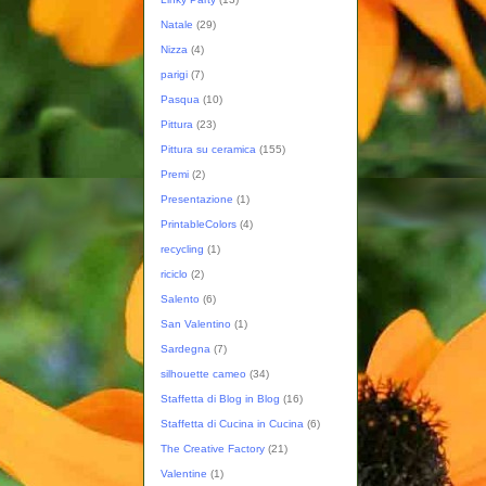
Natale
(29)
Nizza
(4)
parigi
(7)
Pasqua
(10)
Pittura
(23)
Pittura su ceramica
(155)
Premi
(2)
Presentazione
(1)
PrintableColors
(4)
recycling
(1)
riciclo
(2)
Salento
(6)
San Valentino
(1)
Sardegna
(7)
silhouette cameo
(34)
Staffetta di Blog in Blog
(16)
Staffetta di Cucina in Cucina
(6)
The Creative Factory
(21)
Valentine
(1)