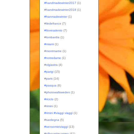
#handmadewinter2017
(1)
#handmadewinter2018
(1)
#hanmadewinter
(1)
#iledefrance
(7)
#ilovesalento
(7)
#lombardia
(1)
#miami
(1)
#montmartre
(1)
#notredame
(1)
#olgiastra
(4)
#parigi
(15)
#paris
(14)
#pasqua
(6)
#photowallsweden
(1)
#riciclo
(2)
#rimini
(1)
#rimini #viaggi viaggi
(1)
#sardegna
(5)
#sensomieiviaggi
(13)
#silhouettecameo
(41)