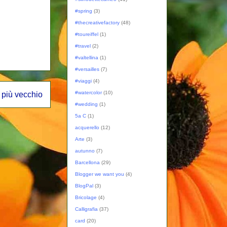
#spring
(3)
#thecreativefactory
(48)
#toureiffel
(1)
#travel
(2)
#valtellina
(1)
#versailles
(7)
#viaggi
(4)
#watercolor
(10)
 più vecchio
#wedding
(1)
5a C
(1)
acquerello
(12)
Arte
(3)
autunno
(7)
Barcellona
(29)
Blogger we want you
(4)
BlogPal
(3)
Bricolage
(4)
Calligrafia
(37)
card
(20)