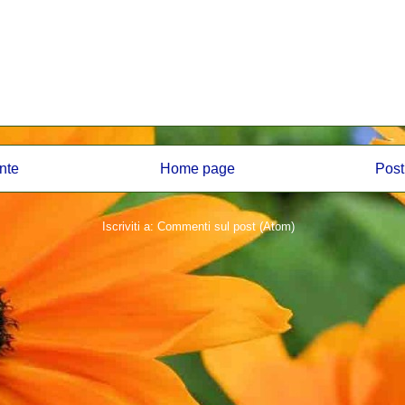
nte
Home page
Post
Iscriviti a:
Commenti sul post (Atom)