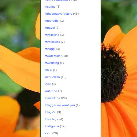
#spring
(3)
#thecreativefactory
(48)
#toureiffel
(1)
#travel
(2)
#valtellina
(1)
#versailles
(7)
#viaggi
(4)
#watercolor
(10)
#wedding
(1)
5a C
(1)
acquerello
(12)
Arte
(3)
autunno
(7)
Barcellona
(29)
Blogger we want you
(4)
BlogPal
(3)
Bricolage
(4)
Calligrafia
(37)
card
(20)