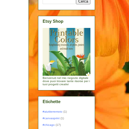
Etsy Shop
Benvenuti nel mio negozio digitale
dove puoi trovare tante risorse per i
tuoi progetti creativi
Etichette
#aiutiterremoto
(1)
#canvasprint
(1)
#chicago
(17)