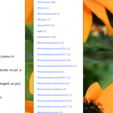
#Christmas
(50)
#Desio
(1)
#Earthquakeaid
(1)
#Easter
(7)
#expo2015
(2)
#gift
(1)
#Halloween
(10)
#handmadeautumn
(4)
#handmadeautumn2016
(1)
#handmadeautumn2017
(1)
o preso in
#handmadebacktoschool
(3)
#handmadebacktoschool2016
(1)
ticato un po' a
#handmadecarnival
(1)
.
#handmadecarnival2017
(1)
ingerli un po'),
#handmadecelebrations
(2)
#handmadechristmas
(4)
#handmadechristmas2015
(1)
o.
#handmadechristmas2016
(2)
#handmadechristmas2017
(2)
#Handmadeeaster
(3)