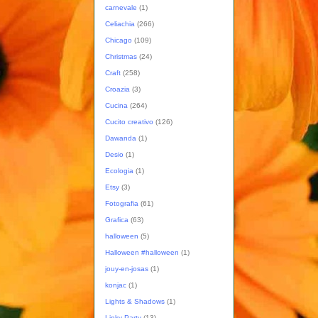
carnevale
(1)
Celiachia
(266)
Chicago
(109)
Christmas
(24)
Craft
(258)
Croazia
(3)
Cucina
(264)
Cucito creativo
(126)
Dawanda
(1)
Desio
(1)
Ecologia
(1)
Etsy
(3)
Fotografia
(61)
Grafica
(63)
halloween
(5)
Halloween #halloween
(1)
jouy-en-josas
(1)
konjac
(1)
Lights & Shadows
(1)
Linky Party
(13)