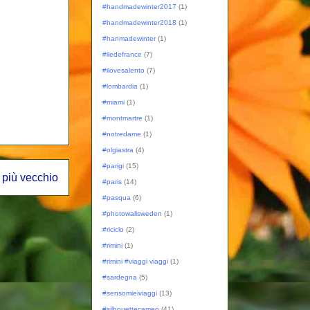
#handmadewinter2017
(1)
#handmadewinter2018
(1)
#hanmadewinter
(1)
#iledefrance
(7)
#ilovesalento
(7)
#lombardia
(1)
#miami
(1)
#montmartre
(1)
#notredame
(1)
#olgiastra
(4)
#parigi
(15)
 più vecchio
#paris
(14)
#pasqua
(6)
#photowallsweden
(1)
#riciclo
(2)
#rimini
(1)
#rimini #viaggi viaggi
(1)
#sardegna
(5)
#sensomieiviaggi
(13)
#silhouettecameo
(41)