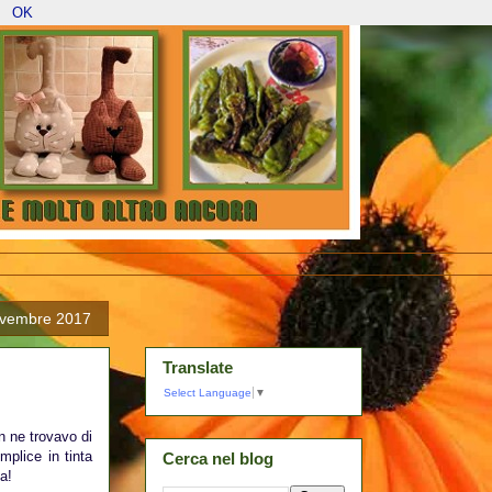
OK
ovembre 2017
Translate
Select Language
▼
 ne trovavo di
mplice in tinta
Cerca nel blog
a!