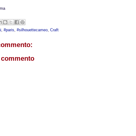
ima
i
,
#paris
,
#silhouettecameo
,
Craft
commento:
n commento