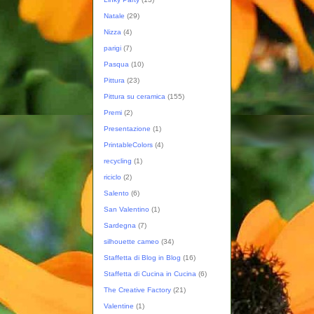
Natale
(29)
Nizza
(4)
parigi
(7)
Pasqua
(10)
Pittura
(23)
Pittura su ceramica
(155)
Premi
(2)
Presentazione
(1)
PrintableColors
(4)
recycling
(1)
riciclo
(2)
Salento
(6)
San Valentino
(1)
Sardegna
(7)
silhouette cameo
(34)
Staffetta di Blog in Blog
(16)
Staffetta di Cucina in Cucina
(6)
The Creative Factory
(21)
Valentine
(1)