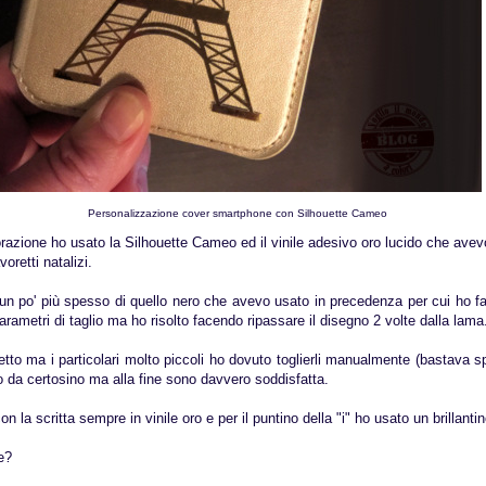
Personalizzazione cover smartphone con Silhouette Cameo
azione ho usato la Silhouette Cameo ed il vinile adesivo oro lucido che avev
voretti natalizi.
un po' più spesso di quello nero che avevo usato in precedenza per cui ho fa
parametri di taglio ma ho risolto facendo ripassare il disegno 2 volte dalla lama
rfetto ma i particolari molto piccoli ho dovuto toglierli manualmente (bastava sp
o da certosino ma alla fine sono davvero soddisfatta.
 la scritta sempre in vinile oro e per il puntino della "i" ho usato un brillantin
e?