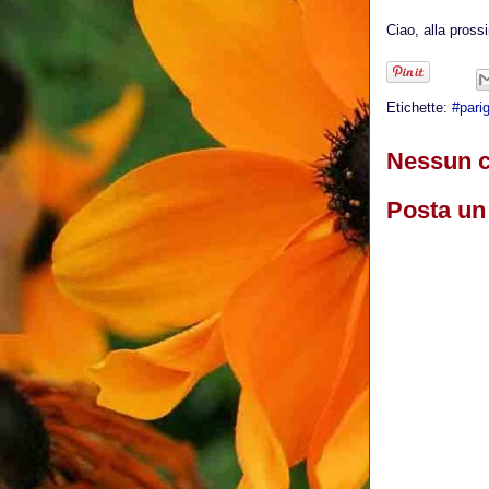
Ciao, alla pross
Etichette:
#parig
Nessun 
Posta u