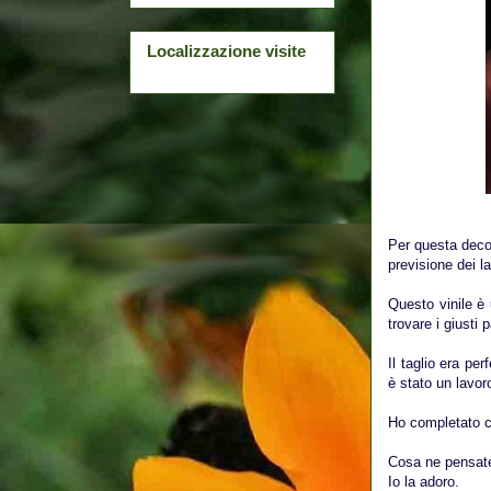
Localizzazione visite
Per questa decor
previsione dei la
Questo vinile è 
trovare i giusti 
Il taglio era pe
è stato un lavor
Ho completato con
Cosa ne pensat
Io la adoro.