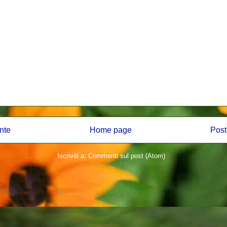
nte
Home page
Post
Iscriviti a:
Commenti sul post (Atom)