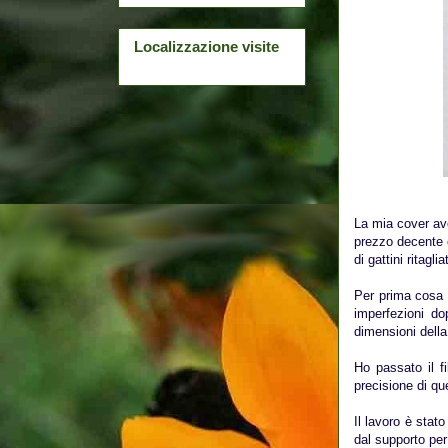
Localizzazione visite
La mia cover ave
prezzo decente e
di gattini ritagl
Per prima cosa h
imperfezioni d
dimensioni della
Ho passato il f
precisione di qu
Il lavoro è stat
dal supporto per 