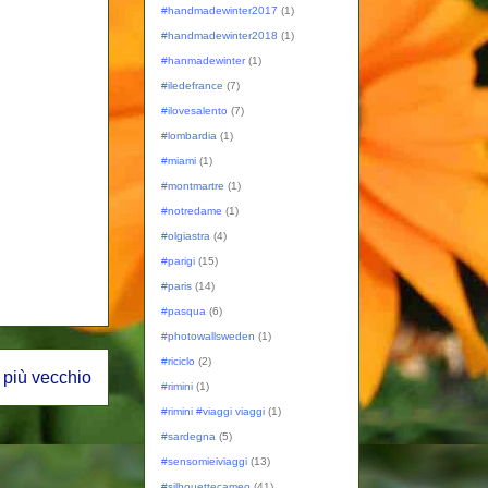
#handmadewinter2017
(1)
#handmadewinter2018
(1)
#hanmadewinter
(1)
#iledefrance
(7)
#ilovesalento
(7)
#lombardia
(1)
#miami
(1)
#montmartre
(1)
#notredame
(1)
#olgiastra
(4)
#parigi
(15)
#paris
(14)
#pasqua
(6)
#photowallsweden
(1)
#riciclo
(2)
 più vecchio
#rimini
(1)
#rimini #viaggi viaggi
(1)
#sardegna
(5)
#sensomieiviaggi
(13)
#silhouettecameo
(41)