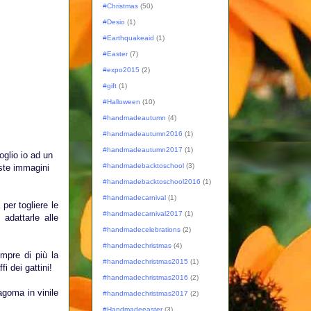
#Christmas
(50)
#Desio
(1)
#Earthquakeaid
(1)
#Easter
(7)
#expo2015
(2)
#gift
(1)
#Halloween
(10)
#handmadeautumn
(4)
#handmadeautumn2016
(1)
#handmadeautumn2017
(1)
oglio io ad un
#handmadebacktoschool
(3)
este immagini
#handmadebacktoschool2016
(1)
#handmadecarnival
(1)
per togliere le
#handmadecarnival2017
(1)
adattarle alle
#handmadecelebrations
(2)
#handmadechristmas
(4)
empre di più la
#handmadechristmas2015
(1)
i dei gattini!
#handmadechristmas2016
(2)
agoma in vinile
#handmadechristmas2017
(2)
#Handmadeeaster
(3)