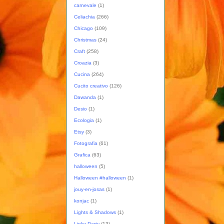
carnevale
(1)
Celiachia
(266)
Chicago
(109)
Christmas
(24)
Craft
(258)
Croazia
(3)
Cucina
(264)
Cucito creativo
(126)
Dawanda
(1)
Desio
(1)
Ecologia
(1)
Etsy
(3)
Fotografia
(61)
Grafica
(63)
halloween
(5)
Halloween #halloween
(1)
jouy-en-josas
(1)
konjac
(1)
Lights & Shadows
(1)
Linky Party
(13)