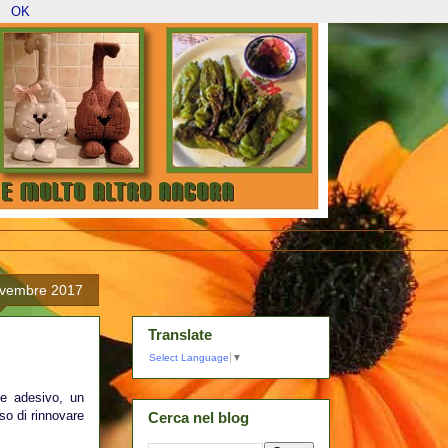
OK
ovembre 2017
Translate
Select Language
▼
le adesivo, un
so di rinnovare
Cerca nel blog