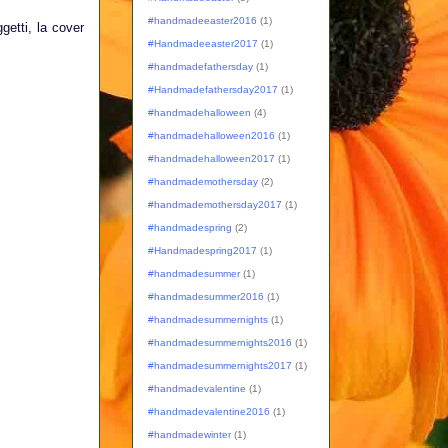
#handmadeeaster2016
(1)
getti, la cover
#Handmadeeaster2017
(1)
#handmadefathersday
(1)
#Handmadefathersday2017
(1)
#handmadehalloween
(4)
#handmadehalloween2016
(1)
#handmadehalloween2017
(1)
#handmademothersday
(2)
#handmademothersday2017
(1)
#handmadespring
(2)
#Handmadespring2017
(1)
#handmadesummer
(1)
#handmadesummer2016
(1)
#handmadesummernights
(1)
#handmadesummernights2016
(1)
#handmadesummernights2017
(1)
#handmadevalentine
(1)
#handmadevalentine2016
(1)
#handmadewinter
(1)