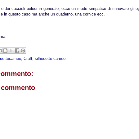
 e dei cuccioli pelosi in generale, ecco un modo simpatico di rinnovare gli og
me in questo caso ma anche un quaderno, una cornice ecc.
ima
ouettecameo
,
Craft
,
silhouette cameo
commento:
n commento