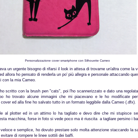
Personalizzazione cover smartphone con Silhouette Cameo
va un urgente bisogno di rifarsi il look in attesa di trovarne un'altra come la v
d allora ho pensato di renderla un po' più allegra e personale attaccando qu
iati con la mia Cameo.
o scritto con la brush pen "cats", poi l'ho scannerizzato e dato una regolata 
opo ho trovato alcune immagini che mi piacevano e le ho modificate per 
 cover ed alla fine ho salvato tutto in un formato leggibile dalla Cameo (.dfx).
ile al plotter ed in un attimo lo ha tagliato e devo dire che mi stupisce s
esta macchina, forse in foto si vede poco ma è riuscita a tagliare persino i baff
o veloce e semplice, ho dovuto prestare solo molta attenzione staccando la s
evitare di rompere le linee sottili dei baffi.