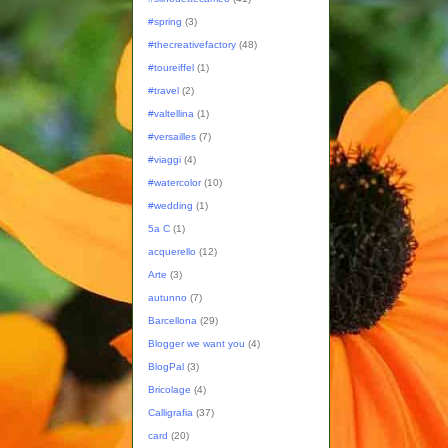
#spring
(3)
#thecreativefactory
(48)
#toureiffel
(1)
#travel
(2)
#valtellina
(1)
#versailles
(7)
#viaggi
(4)
#watercolor
(10)
#wedding
(1)
5a C
(1)
acquerello
(12)
Arte
(3)
autunno
(7)
Barcellona
(29)
Blogger we want you
(4)
BlogPal
(3)
Bricolage
(4)
Calligrafia
(37)
card
(20)