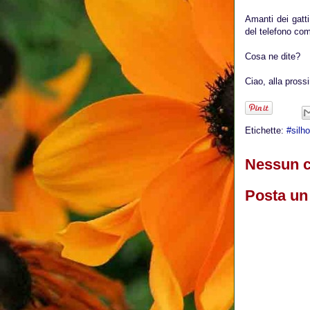
Amanti dei gatti
del telefono co
Cosa ne dite?
Ciao, alla pross
Etichette:
#silh
Nessun 
Posta u