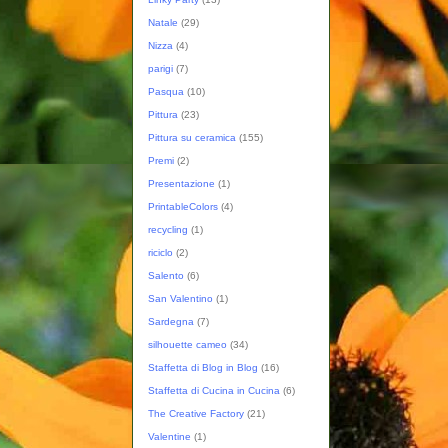
Natale
(29)
Nizza
(4)
parigi
(7)
Pasqua
(10)
Pittura
(23)
Pittura su ceramica
(155)
Premi
(2)
Presentazione
(1)
PrintableColors
(4)
recycling
(1)
riciclo
(2)
Salento
(6)
San Valentino
(1)
Sardegna
(7)
silhouette cameo
(34)
Staffetta di Blog in Blog
(16)
Staffetta di Cucina in Cucina
(6)
The Creative Factory
(21)
Valentine
(1)