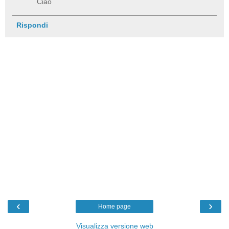
Ciao
Rispondi
‹
›
Home page
Visualizza versione web