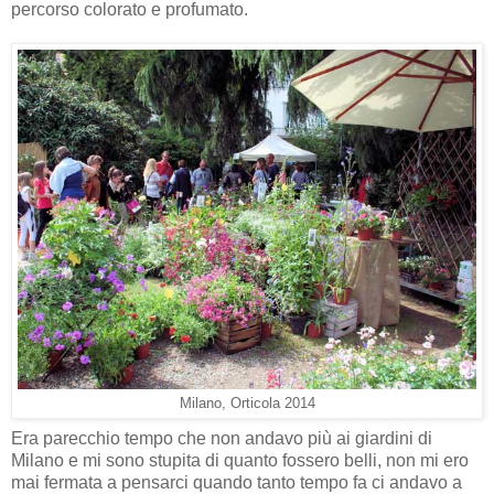
percorso colorato e profumato.
Milano, Orticola 2014
Era parecchio tempo che non andavo più ai giardini di
Milano e mi sono stupita di quanto fossero belli, non mi ero
mai fermata a pensarci quando tanto tempo fa ci andavo a