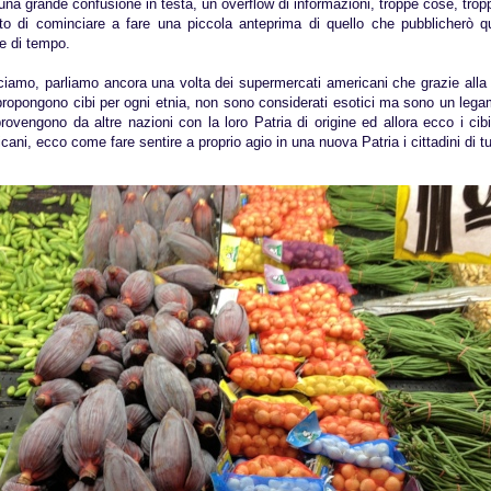
na grande confusione in testa, un overflow di informazioni, troppe cose, tro
to di cominciare a fare una piccola anteprima di quello che pubblicherò 
e di tempo.
ciamo, parliamo ancora una volta dei supermercati americani che grazie alla
 propongono cibi per ogni etnia, non sono considerati esotici ma sono un legam
ovengono da altre nazioni con la loro Patria di origine ed allora ecco i cibi r
cani, ecco come fare sentire a proprio agio in una nuova Patria i cittadini di t