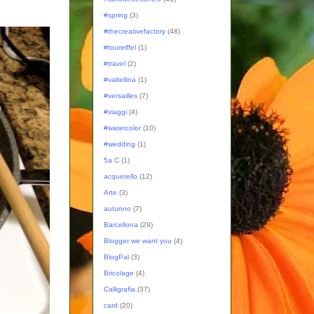
#spring
(3)
#thecreativefactory
(48)
#toureiffel
(1)
#travel
(2)
#valtellina
(1)
#versailles
(7)
#viaggi
(4)
#watercolor
(10)
#wedding
(1)
5a C
(1)
acquerello
(12)
Arte
(3)
autunno
(7)
Barcellona
(29)
Blogger we want you
(4)
BlogPal
(3)
Bricolage
(4)
Calligrafia
(37)
card
(20)