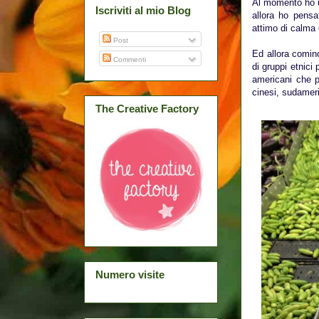
Al momento ho u
Iscriviti al mio Blog
allora ho pensa
attimo di calma 
Post
Ed allora comin
Commenti
di gruppi etnici
americani che pr
cinesi, sudameri
The Creative Factory
Numero visite