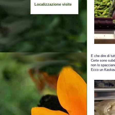
Localizzazione visite
E che dire di tutt
Certe sono subdo
non lo spacciano
Ecco un Kaskaval