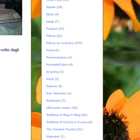
Natale
(29)
Nizza
(4)
parigi
(7)
Pasqua
(10)
Pittura
(23)
Pittura su ceramica
(155)
volte dagli
Premi
(2)
Presentazione
(1)
PrintableColors
(4)
recycling
(1)
riciclo
(2)
Salento
(6)
San Valentino
(1)
Sardegna
(7)
silhouette cameo
(34)
Staffetta di Blog in Blog
(16)
Staffetta di Cucina in Cucina
(6)
The Creative Factory
(21)
Valentine
(1)