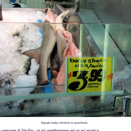
Squalo baby venduto in pescheria
 versione di Stir-Fry, un po' mediterranea ed un po' esotica