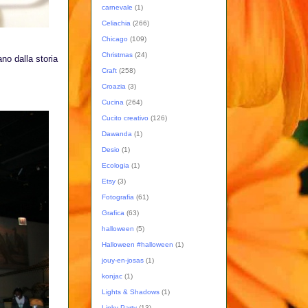
carnevale
(1)
Celiachia
(266)
Chicago
(109)
Christmas
(24)
no dalla storia
Craft
(258)
Croazia
(3)
Cucina
(264)
Cucito creativo
(126)
Dawanda
(1)
Desio
(1)
Ecologia
(1)
Etsy
(3)
Fotografia
(61)
Grafica
(63)
halloween
(5)
Halloween #halloween
(1)
jouy-en-josas
(1)
konjac
(1)
Lights & Shadows
(1)
Linky Party
(13)