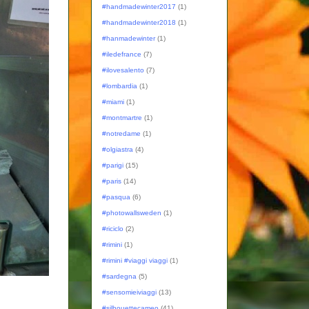
#handmadewinter2017
(1)
#handmadewinter2018
(1)
#hanmadewinter
(1)
#iledefrance
(7)
#ilovesalento
(7)
#lombardia
(1)
#miami
(1)
#montmartre
(1)
#notredame
(1)
#olgiastra
(4)
#parigi
(15)
#paris
(14)
#pasqua
(6)
#photowallsweden
(1)
#riciclo
(2)
#rimini
(1)
#rimini #viaggi viaggi
(1)
#sardegna
(5)
#sensomieiviaggi
(13)
#silhouettecameo
(41)