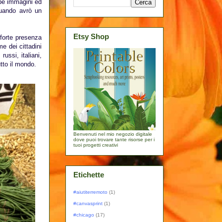
ppe immagini ed
quando avrò un
Etsy Shop
 forte presenza
e dei cittadini
ussi, italiani,
utto il mondo.
Benvenuti nel mio negozio digitale
dove puoi trovare tante risorse per i
tuoi progetti creativi
Etichette
#aiutiterremoto
(1)
#canvasprint
(1)
#chicago
(17)