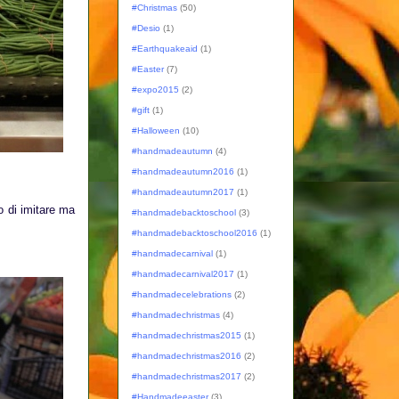
#Christmas
(50)
#Desio
(1)
#Earthquakeaid
(1)
#Easter
(7)
#expo2015
(2)
#gift
(1)
#Halloween
(10)
#handmadeautumn
(4)
#handmadeautumn2016
(1)
#handmadeautumn2017
(1)
o di imitare ma
#handmadebacktoschool
(3)
#handmadebacktoschool2016
(1)
#handmadecarnival
(1)
#handmadecarnival2017
(1)
#handmadecelebrations
(2)
#handmadechristmas
(4)
#handmadechristmas2015
(1)
#handmadechristmas2016
(2)
#handmadechristmas2017
(2)
#Handmadeeaster
(3)