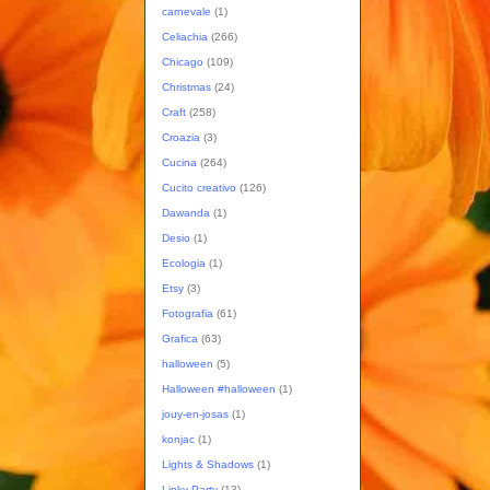
carnevale
(1)
Celiachia
(266)
Chicago
(109)
Christmas
(24)
Craft
(258)
Croazia
(3)
Cucina
(264)
Cucito creativo
(126)
Dawanda
(1)
Desio
(1)
Ecologia
(1)
Etsy
(3)
Fotografia
(61)
Grafica
(63)
halloween
(5)
Halloween #halloween
(1)
jouy-en-josas
(1)
konjac
(1)
Lights & Shadows
(1)
Linky Party
(13)