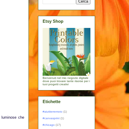
Etsy Shop
Benvenuti nel mio negozio digitale
dove puoi trovare tante risorse per i
tuoi progetti creativi
Etichette
#aiutiterremoto
(1)
le luminose che
#canvasprint
(1)
#chicago
(17)