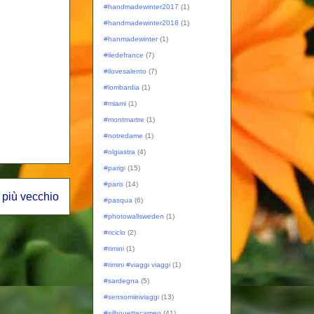
#handmadewinter2017
(1)
#handmadewinter2018
(1)
#hanmadewinter
(1)
#iledefrance
(7)
#ilovesalento
(7)
#lombardia
(1)
#miami
(1)
#montmartre
(1)
#notredame
(1)
#olgiastra
(4)
#parigi
(15)
#paris
(14)
 più vecchio
#pasqua
(6)
#photowallsweden
(1)
#riciclo
(2)
#rimini
(1)
#rimini #viaggi viaggi
(1)
#sardegna
(5)
#sensomieiviaggi
(13)
#silhouettecameo
(41)