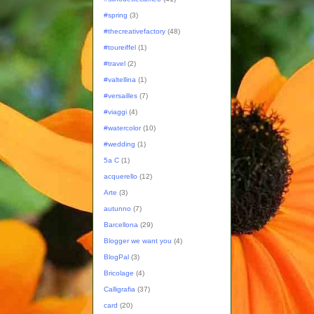
#spring
(3)
#thecreativefactory
(48)
#toureiffel
(1)
#travel
(2)
#valtellina
(1)
#versailles
(7)
#viaggi
(4)
#watercolor
(10)
#wedding
(1)
5a C
(1)
acquerello
(12)
Arte
(3)
autunno
(7)
Barcellona
(29)
Blogger we want you
(4)
BlogPal
(3)
Bricolage
(4)
Calligrafia
(37)
card
(20)