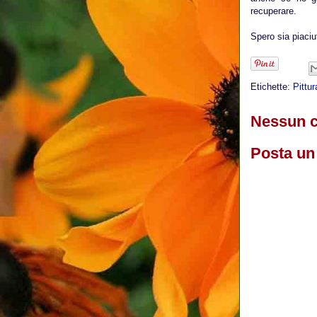
recuperare.
Spero sia piaciu
Etichette:
Pittu
Nessun 
Posta u