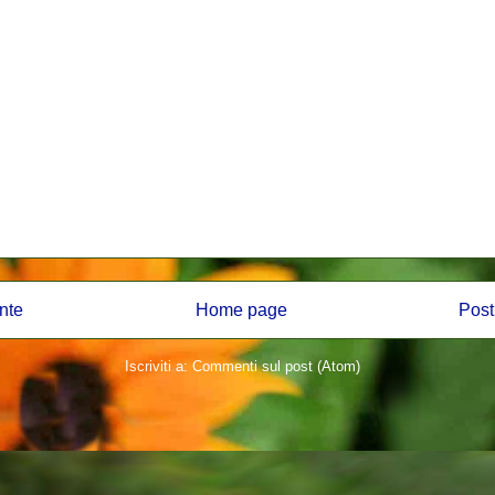
nte
Home page
Post
Iscriviti a:
Commenti sul post (Atom)