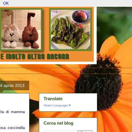
OK
4 aprile 2013
Translate
Select Language
▼
ratta di mamma
Cerca nel blog
osa coccinella