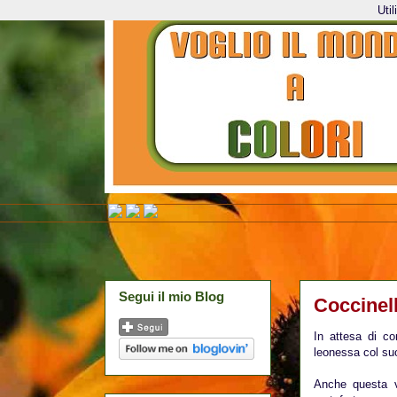
Uti
Segui il mio Blog
Coccinell
In attesa di co
leonessa col suo 
Anche questa vo