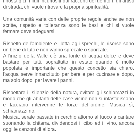
i nostalgici, i figli incuriositi dai racconti dei genitori, gli artisti
di strada, chi vuole ritrovare la propria spiritualità.
Una comunità varia con delle proprie regole anche se non
scritte, rispetto e tolleranza sono le basi e chi si vuole
fermare deve adeguarsi.
Rispetto dell'ambiente e lotta agli sprechi, le risorse sono
un bene di tutti e non vanno sprecate o sporcate.
All'inizio della Valle c'è una fonte di acqua dolce e deve
bastare per tutti, soprattutto in estate quando è molto
popolata è importante che questo concetto sia chiaro,
l'acqua serve innanzitutto per bere e per cucinare e dopo,
ma solo dopo, per lavare i panni.
Rispettare il silenzio della natura, evitare gli schiamazzi in
modo che gli abitanti delle case vicine non si infastidiscano
e facciano intervenire le forze dell'ordine. Musica sì,
schiamazzi no.
Musica, serate passate in cerchio attorno al fuoco a cantare
suonando la chitarra, dividendosi il cibo ed il vino, ancora
oggi le canzoni di allora.