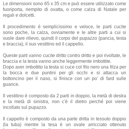
Le dimensioni sono 65 x 35 cm e può essere utilizzato come
fuoriporta, riempito di ovatta, o come calza di Natale per
regali e dolcetti.
Il procedimento è semplicissimo e veloce, le parti cucite
sono poche, la calza, ovviamente e le altre parti a cui si
vuole dare rilievo, quindi il corpo del pupazzo (pancia, testa
e braccia), il suo vestitino ed il cappello.
Queste parti vanno cucite dritto contro dritto e poi rivoltate, le
braccia e la testa vanno anche leggermente imbottite.
Dopo aver imbottito la testa si cuce col filo nero una filza per
la bocca e due puntini per gli occhi e si attacca un
bottoncino per il naso, si finisce con un po' di fard sulle
guance.
Il vestitino è composto da 2 parti in doppio, la metà di destra
e la metà di sinistra, non c'è il dietro perché poi viene
incollato sul pupazzo.
Il cappello è composto da una parte dritta in tessuto doppio
(la tuba) mentre la tesa è un ovale arricciato ottenuto