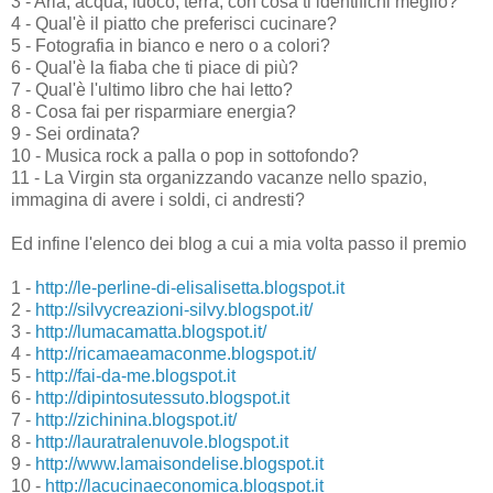
3 - Aria, acqua, fuoco, terra, con cosa ti identifichi meglio?
4 - Qual'è il piatto che preferisci cucinare?
5 - Fotografia in bianco e nero o a colori?
6 - Qual'è la fiaba che ti piace di più?
7 - Qual'è l'ultimo libro che hai letto?
8 - Cosa fai per risparmiare energia?
9 - Sei ordinata?
10 - Musica rock a palla o pop in sottofondo?
11 - La Virgin sta organizzando vacanze nello spazio,
immagina di avere i soldi, ci andresti?
Ed infine l'elenco dei blog a cui a mia volta passo il premio
1 -
http://le-perline-di-elisalisetta.blogspot.it
2 -
http://silvycreazioni-silvy.blogspot.it/
3 -
http://lumacamatta.blogspot.it/
4 -
http://ricamaeamaconme.blogspot.it/
5 -
http://fai-da-me.blogspot.it
6 -
http://dipintosutessuto.blogspot.it
7 -
http://zichinina.blogspot.it/
8 -
http://lauratralenuvole.blogspot.it
9 -
http://www.lamaisondelise.blogspot.it
10 -
http://lacucinaeconomica.blogspot.it