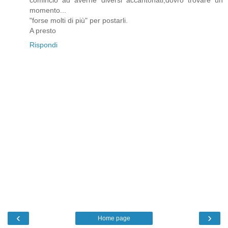
comincio ad averne diversi accantonati,dovrò trovare un
momento...
"forse molti di più" per postarli.
A presto
Rispondi
‹
›
Home page