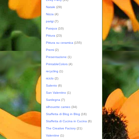
Natale
(29)
Nizza
(4)
parigi
(7)
Pasqua
(10)
Pittura
(23)
Pittura su ceramica
(155)
Premi
(2)
Presentazione
(1)
PrintableColors
(4)
recycling
(1)
riciclo
(2)
Salento
(6)
San Valentino
(1)
Sardegna
(7)
silhouette cameo
(34)
Staffetta di Blog in Blog
(16)
Staffetta di Cucina in Cucina
(6)
The Creative Factory
(21)
Valentine
(1)