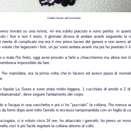
Collier fiorito all'uncinetto
evo trovato su una rivista, mi era subito piaciuto e sono partita in quart
olo i fiori e non il resto, il giornale diceva di andare avanti seguendo la n
è niente di complicato ma era il mio primo lavoro del genere e non avevo a
 volute che legassero i fiori, un po' sono andata avanti ma poi ho piantato lì il
 male l'ho finito, oggi avrei provato a farlo a chiacchierino ma allora non 
 sembrava impossibile da fare.
na l'ho inamidata, era la prima volta che lo facevo ed avevo paura di rovina
e.
o liquido La Suora e sono stata molto leggera, 1 cucchiaio di amido e 2 di
imbalsamata", deve seguire l'andamento del corpo.
o e l'acqua in una vaschetta e poi ci ho "pucciato" la collana, l'ho messa 
ta da forno dopo aver tolto l'amido in eccesso tamponandola con un foglio di c
sciugata, ci è voluto circa 24 ore, ho attaccato i gancetti, ho preso un mo
ella così è più facile regolare la collana attorno al collo.