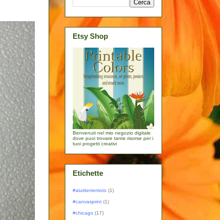
Etsy Shop
Benvenuti nel mio negozio digitale
dove puoi trovare tante risorse per i
tuoi progetti creativi
Etichette
#aiutiterremoto
(1)
#canvasprint
(1)
#chicago
(17)