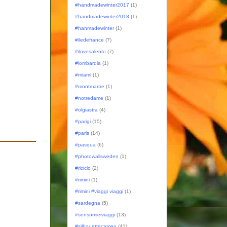
#handmadewinter2017
(1)
#handmadewinter2018
(1)
#hanmadewinter
(1)
#iledefrance
(7)
#ilovesalento
(7)
#lombardia
(1)
#miami
(1)
#montmartre
(1)
#notredame
(1)
#olgiastra
(4)
#parigi
(15)
#paris
(14)
#pasqua
(6)
#photowallsweden
(1)
#riciclo
(2)
#rimini
(1)
#rimini #viaggi viaggi
(1)
#sardegna
(5)
#sensomieiviaggi
(13)
#silhouettecameo
(41)