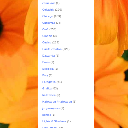
carnevale
(1)
Celiachia
(266)
Chicago
(109)
Christmas
(24)
Craft
(258)
Croazia
(3)
Cucina
(264)
Cucito creativo
(126)
Dawanda
(1)
Desio
(1)
Ecologia
(1)
Etsy
(3)
Fotografia
(61)
Grafica
(63)
halloween
(5)
Halloween #halloween
(1)
jouy-en-josas
(1)
konjac
(1)
Lights & Shadows
(1)
Linky Party
(13)