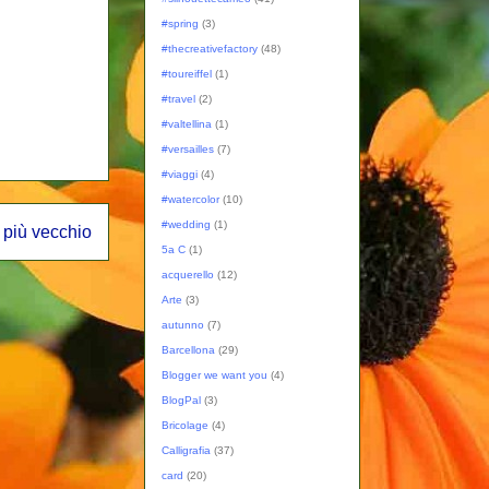
#spring
(3)
#thecreativefactory
(48)
#toureiffel
(1)
#travel
(2)
#valtellina
(1)
#versailles
(7)
#viaggi
(4)
#watercolor
(10)
#wedding
(1)
 più vecchio
5a C
(1)
acquerello
(12)
Arte
(3)
autunno
(7)
Barcellona
(29)
Blogger we want you
(4)
BlogPal
(3)
Bricolage
(4)
Calligrafia
(37)
card
(20)