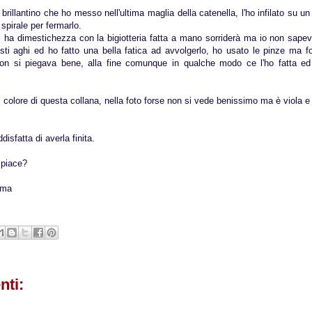
 brillantino che ho messo nell'ultima maglia della catenella, l'ho infilato su u
 spirale per fermarlo.
 ha dimestichezza con la bigiotteria fatta a mano sorriderà ma io non sape
sti aghi ed ho fatto una bella fatica ad avvolgerlo, ho usato le pinze ma f
non si piegava bene, alla fine comunque in qualche modo ce l'ho fatta ed i
l colore di questa collana, nella foto forse non si vede benissimo ma è viola e l
isfatta di averla finita.
 piace?
ima
ti: