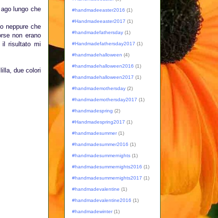
n ago lungo che
#handmadeeaster2016
(1)
#Handmadeeaster2017
(1)
vo neppure che
#handmadefathersday
(1)
orse non erano
l risultato mi
#Handmadefathersday2017
(1)
#handmadehalloween
(4)
#handmadehalloween2016
(1)
illa, due colori
#handmadehalloween2017
(1)
#handmademothersday
(2)
#handmademothersday2017
(1)
#handmadespring
(2)
#Handmadespring2017
(1)
#handmadesummer
(1)
#handmadesummer2016
(1)
#handmadesummernights
(1)
#handmadesummernights2016
(1)
#handmadesummernights2017
(1)
#handmadevalentine
(1)
#handmadevalentine2016
(1)
#handmadewinter
(1)