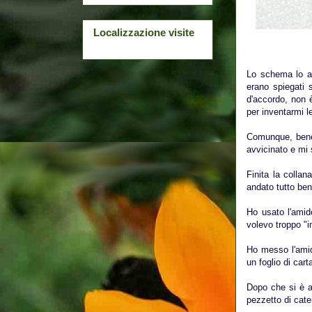
Localizzazione visite
Lo schema lo av
erano spiegati s
d'accordo, non 
per inventarmi le
Comunque, bene o
avvicinato e mi
Finita la colla
andato tutto ben
Ho usato l'amid
volevo troppo "
Ho messo l'amid
un foglio di car
Dopo che si è a
pezzetto di caten