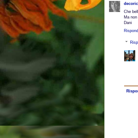
decoric
Che bel
Ma non 
Dani
Rispond
Risp
Rispo