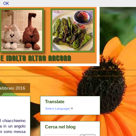
OK
febbraio 2016
Translate
Select Language
▼
l chiacchierino
a in un angolo
Cerca nel blog
 mi sono messa