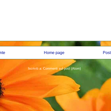
nte
Home page
Post
Iscriviti a:
Commenti sul post (Atom)