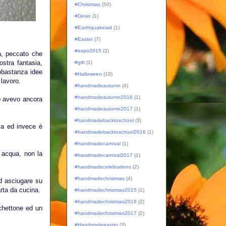
#Christmas
(50)
#Desio
(1)
#Earthquakeaid
(1)
#Easter
(7)
#expo2015
(2)
a, peccato che
ostra fantasia,
#gift
(1)
bbastanza idee
#Halloween
(10)
 lavoro.
#handmadeautumn
(4)
#handmadeautumn2016
(1)
lo avevo ancora
#handmadeautumn2017
(1)
#handmadebacktoschool
(3)
rla ed invece è
#handmadebacktoschool2016
(1)
#handmadecarnival
(1)
 acqua, non la
#handmadecarnival2017
(1)
#handmadecelebrations
(2)
#handmadechristmas
(4)
ad asciugare su
arta da cucina.
#handmadechristmas2015
(1)
#handmadechristmas2016
(2)
schettone ed un
#handmadechristmas2017
(2)
#Handmadeeaster
(3)