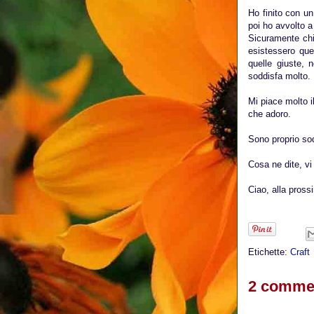
Ho finito con un
poi ho avvolto a
Sicuramente chi
esistessero que
quelle giuste, 
soddisfa molto.
Mi piace molto i
che adoro.
Sono proprio sodd
Cosa ne dite, vi
Ciao, alla pross
Etichette:
Craft
2 commen